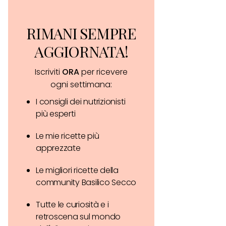
RIMANI SEMPRE
AGGIORNATA!
Iscriviti
ORA
per ricevere
ogni settimana:
I consigli dei nutrizionisti
più esperti
Le mie ricette più
apprezzate
Le migliori ricette della
community Basilico Secco
Tutte le curiosità e i
retroscena sul mondo