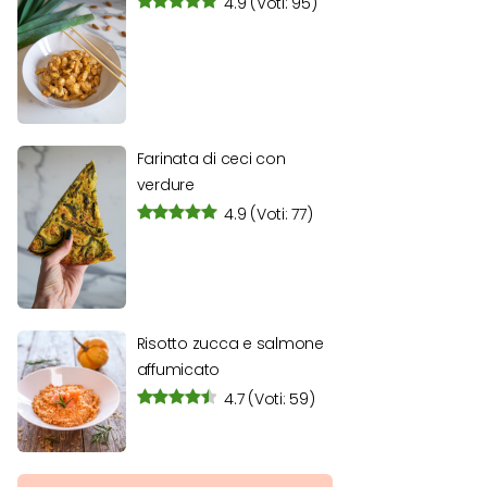
4.9
(Voti: 95)
Farinata di ceci con
verdure
4.9
(Voti: 77)
Risotto zucca e salmone
affumicato
4.7
(Voti: 59)