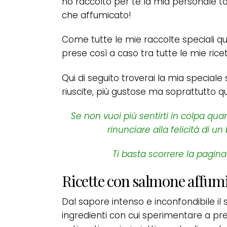
ho raccolto per te la mia personale top
che affumicato!
Come tutte le mie raccolte speciali q
prese così a caso tra tutte le mie ric
Qui di seguito troverai la mia speciale s
riuscite, più gustose ma soprattutto q
Se non vuoi più sentirti in colpa q
rinunciare alla felicità di un
Ti basta scorrere la pagina
Ricette con salmone affum
Dal sapore intenso e inconfondibile i
ingredienti con cui sperimentare a pr