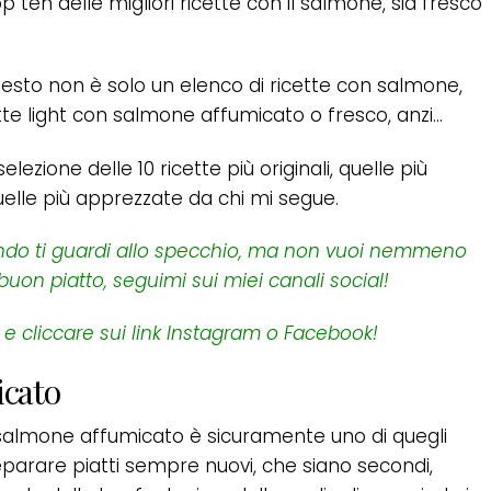
 ten delle migliori ricette con il salmone, sia fresco
uesto non è solo un elenco di ricette con salmone,
ette light con salmone affumicato o fresco, anzi…
elezione delle 10 ricette più originali, quelle più
uelle più apprezzate da chi mi segue.
uando ti guardi allo specchio, ma non vuoi nemmeno
 buon piatto, seguimi sui miei canali social!
 e cliccare sui link Instagram o Facebook!
icato
l salmone affumicato è sicuramente uno di quegli
eparare piatti sempre nuovi, che siano secondi,