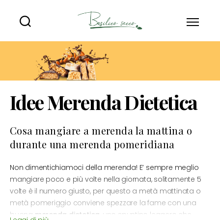
Basilico
Secco
Idee Merenda Dietetica
Cosa mangiare a merenda la mattina o
durante una merenda pomeridiana
Non dimentichiamoci della merenda! E’ sempre meglio
mangiare poco e più volte nella giornata, solitamente 5
volte è il numero giusto, per questo a metà mattinata o
metà pomeriggio conviene spezzare la fame con una
buona
merenda dietetica
, uno spuntino leggero che