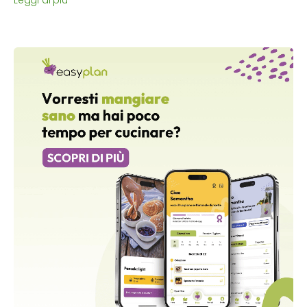
Leggi di più
spezza la fame.
Ma che
cosa mangiare a merenda
? Bastano pochi
semplici consigli per creare
idee di merende
facili e veloci
da preparare, ma assolutamente light!
Ho realizzato per te una sezione dedica interamente alla
merenda dietetica
con tante possibilità sfiziose da
gustare ogni giorno.
Fammi sapere che ne pensi e se hai dubbi sulla
preparazione di alcune ricette di merende, schiaccia il
tasto in fondo alla ricetta e avvia la chat con me.