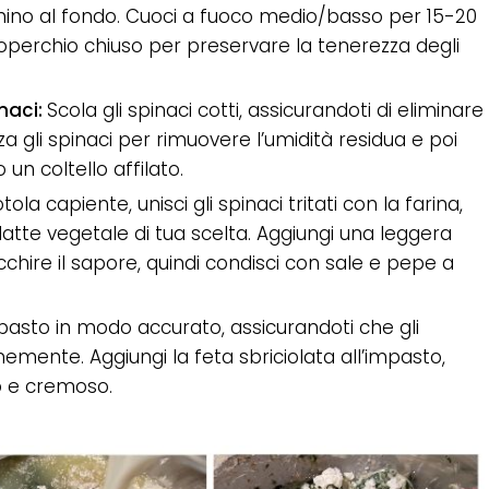
chino al fondo. Cuoci a fuoco medio/basso per 15-20
 coperchio chiuso per preservare la tenerezza degli
inaci:
Scola gli spinaci cotti, assicurandoti di eliminare
za gli spinaci per rimuovere l’umidità residua e poi
 un coltello affilato.
tola capiente, unisci gli spinaci tritati con la farina,
il latte vegetale di tua scelta. Aggiungi una leggera
cchire il sapore, quindi condisci con sale e pepe a
pasto in modo accurato, assicurandoti che gli
rmemente. Aggiungi la feta sbriciolata all’impasto,
o e cremoso.