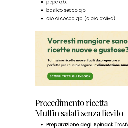
pepe q.b.
basilico secco q.b.
olio di cocco q.b. (o olio d’oliva)
Procedimento ricetta
Muffin salati senza lievito
Preparazione degli Spinaci:
Trasf