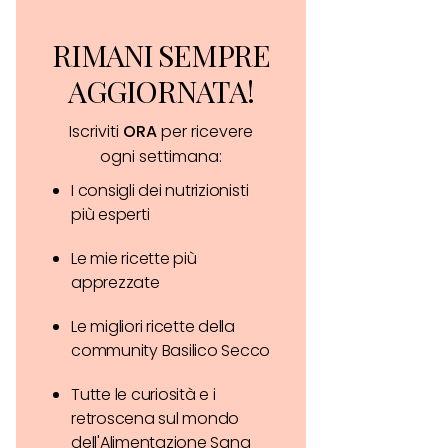
RIMANI SEMPRE
AGGIORNATA!
Iscriviti
ORA
per ricevere
ogni settimana:
I consigli dei nutrizionisti
più esperti
Le mie ricette più
apprezzate
Le migliori ricette della
community Basilico Secco
Tutte le curiosità e i
retroscena sul mondo
dell'Alimentazione Sana