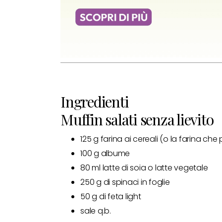
Ingredienti
Muffin salati senza lievito
125
g
farina ai cereali (o la farina che 
100
g
a
lbume
80
ml
latte di soia o latte vegetale
250 g di spinaci in foglie
50 g di feta light
sale q.b.