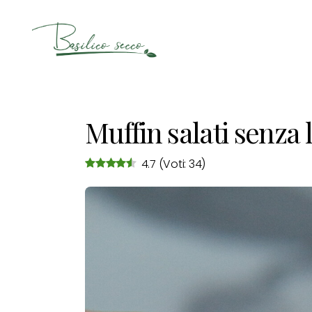
Basilico
Secco
Muffin salati senza l
4.7
(Voti: 34)