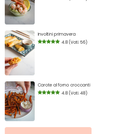
Involtini primavera
4.8
(Voti: 56)
Carote al forno croccanti
4.8
(Voti: 48)