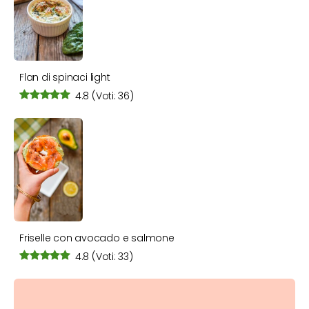
Flan di spinaci light
4.8
(Voti: 36)
Friselle con avocado e salmone
4.8
(Voti: 33)