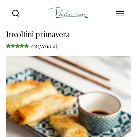
Basilico
Secco
Involtini primavera
4.8
(Voti: 56)