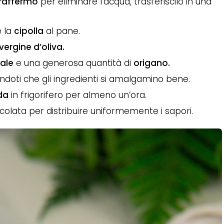
raffermo
per eliminare l’acqua, trasferiscilo in una
 la
cipolla
al pane.
 vergine d’oliva.
ale
e una generosa quantità di
origano.
ndoti che gli ingredienti si amalgamino bene.
da
in frigorifero per almeno un’ora.
colata per distribuire uniformemente i sapori.