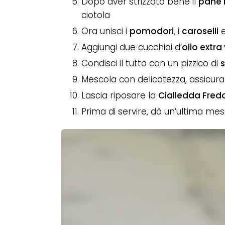
Dopo aver strizzato bene il
pane 
ciotola
Ora unisci i
pomodori
, i
caroselli
e
Aggiungi due cucchiai d’
olio extra
Condisci il tutto con un pizzico di
s
Mescola con delicatezza, assicura
Lascia riposare la
Cialledda Fred
Prima di servire, dà un’ultima mes