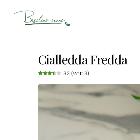
Basilico
Secco
Cialledda Fredda
3.3
(Voti: 3)