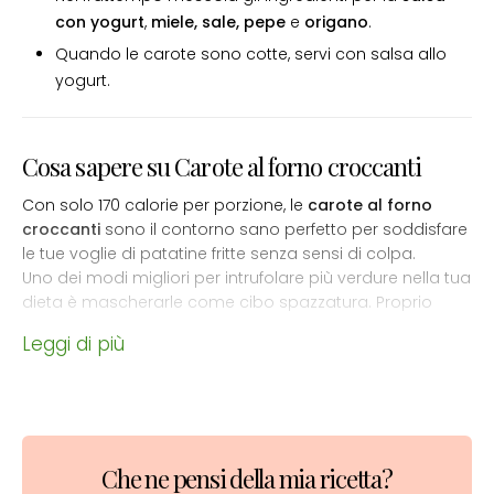
con yogurt
,
miele, sale, pepe
e
origano
.
Quando le carote sono cotte, servi con salsa allo
yogurt.
Cosa sapere su Carote al forno croccanti
Con solo 170 calorie per porzione, le
carote al forno
croccanti
sono il contorno sano perfetto per soddisfare
le tue voglie di patatine fritte senza sensi di colpa.
Uno dei modi migliori per intrufolare più verdure nella tua
dieta è mascherarle come cibo spazzatura. Proprio
come gli anelli di zucchine, queste
carote al forno
sono
Leggi di più
deliziose e soddisfacenti come le normali patatine fritte,
ma sono molto più sane!
Se stai pensando “Carote come patatine fritte? Che
diavolo?”, credetemi quando dico che sono buonissime
e ne vale davvero la pena! Le carote hanno una
dolcezza naturale che si amplifica se affettate sottili e
Che ne pensi della mia ricetta?