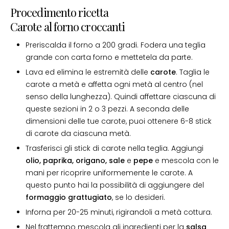
Procedimento ricetta
Carote al forno croccanti
Preriscalda il forno a 200 gradi. Fodera una teglia
grande con carta forno e mettetela da parte.
Lava ed elimina le estremità delle
carote
. Taglia le
carote a metà e affetta ogni metà al centro (nel
senso della lunghezza). Quindi affettare ciascuna di
queste sezioni in 2 o 3 pezzi. A seconda delle
dimensioni delle tue carote, puoi ottenere 6-8 stick
di carote da ciascuna metà.
Trasferisci gli stick di carote nella teglia. Aggiungi
olio, paprika, origano, sale
e
pepe
e mescola con le
mani per ricoprire uniformemente le carote. A
questo punto hai la possibilità di aggiungere del
formaggio grattugiato
, se lo desideri.
Inforna per 20-25 minuti, rigirandoli a metà cottura.
Nel frattempo mescola gli ingredienti per la
salsa