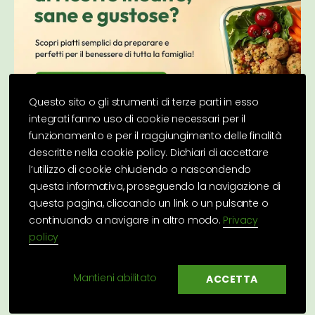
Questo sito o gli strumenti di terze parti in esso
integrati fanno uso di cookie necessari per il
funzionamento e per il raggiungimento delle finalità
descritte nella cookie policy. Dichiari di accettare
l’utilizzo di cookie chiudendo o nascondendo
questa informativa, proseguendo la navigazione di
questa pagina, cliccando un link o un pulsante o
continuando a navigare in altro modo.
Privacy
policy
Su
↑
Basilico Secco
© 2026 |
Privacy Policy
|
Cookie
Mantieni abilitato
ACCETTA
Policy