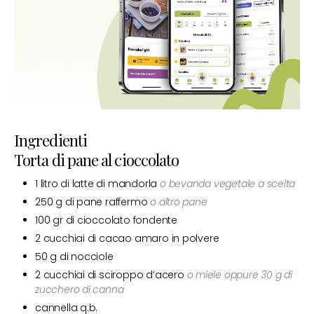
Ingredienti
Torta di pane al cioccolato
1 litro di latte di mandorla
o bevanda vegetale a scelta
250 g di pane raffermo
o altro pane
100 gr di cioccolato fondente
2 cucchiai di cacao amaro in polvere
50 g di nocciole
2 cucchiai di sciroppo d’acero
o miele oppure 30 g di
zucchero di canna
cannella q.b.