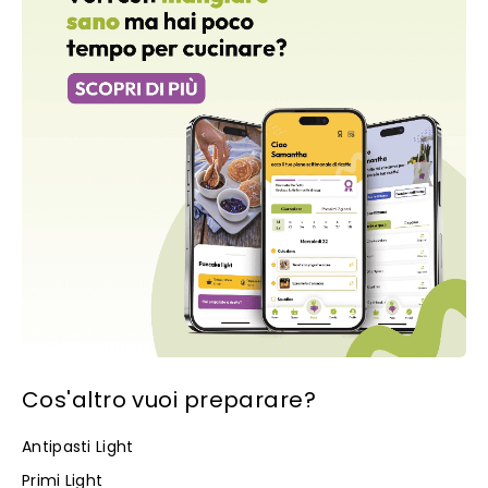
ma meglio di uno shock anafilattico!
Quanto tempo deve cuocere la torta di pane?
– La
cottura
della mia torta di pane è di
1 ora e mezza.
Lo so
è un bel po! I tempi variano di ricetta a ricetta. Alcune
torte di pane richiedono una cottura di 45 min,
soprattutto se contengono uova.
Tempi e metodi di conservazione –
Puoi conservare la
torta di pane al cioccolato per 2-3 giorni a temperatura
ambiente.
Che teglia posso utilizzare? –
Puoi utilizzare una teglia
rotonda da 22 cm = Teglia rettangolare 22 x 17 cm =
Teglia quadrata 19,5 x 19,5 cm
Cos'altro vuoi preparare?
Antipasti Light
Primi Light