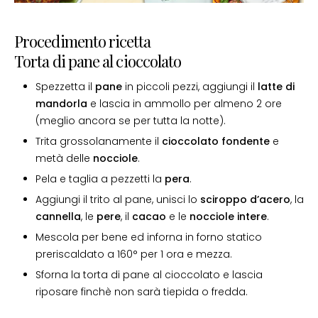
Procedimento ricetta
Torta di pane al cioccolato
Spezzetta il
pane
in piccoli pezzi, aggiungi il
latte di
mandorla
e lascia in ammollo per almeno 2 ore
(meglio ancora se per tutta la notte).
Trita grossolanamente il
cioccolato fondente
e
metà delle
nocciole
.
Pela e taglia a pezzetti la
pera
.
Aggiungi il trito al pane, unisci lo
sciroppo d’acero
, la
cannella
, le
pere
, il
cacao
e le
nocciole intere
.
Mescola per bene ed inforna in forno statico
preriscaldato a 160° per 1 ora e mezza.
Sforna la torta di pane al cioccolato e lascia
riposare finchè non sarà tiepida o fredda.