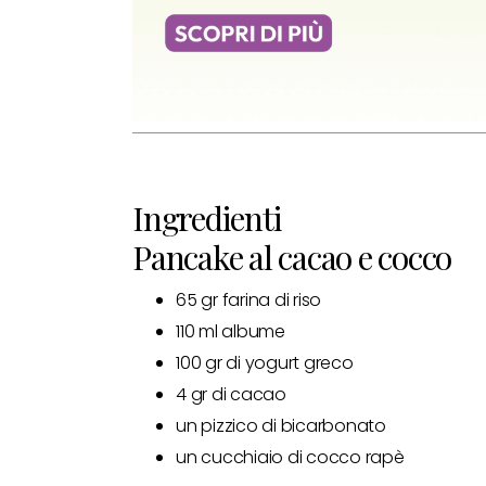
Ingredienti
Pancake al cacao e cocco
65 gr farina di riso
110 ml albume
100 gr di yogurt greco
4 gr di cacao
un pizzico di bicarbonato
un cucchiaio di cocco rapè