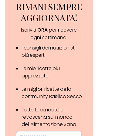
RIMANI SEMPRE
AGGIORNATA!
Iscriviti
ORA
per ricevere
ogni settimana:
I consigli dei nutrizionisti
più esperti
Le mie ricette più
apprezzate
Le migliori ricette della
community Basilico Secco
Tutte le curiosità e i
retroscena sul mondo
dell'Alimentazione Sana