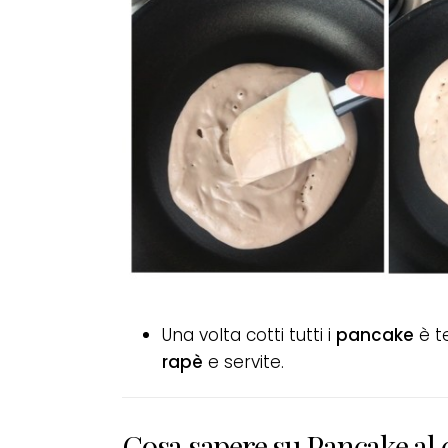
Una volta cotti tutti i
pancake
è t
rapè
e servite.
Cosa sapere su Pancake al 