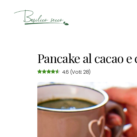
Basilico
Secco
Pancake al cacao e
4.6
(Voti: 28)