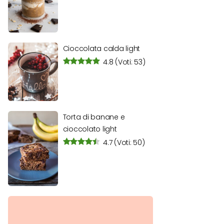
Cioccolata calda light
4.8
(Voti: 53)
Torta di banane e
cioccolato light
4.7
(Voti: 50)