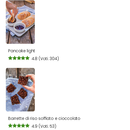
Pancake light
4.8
(Voti: 304)
Barrette di riso soffiato e cioccolato
4.9
(Voti: 53)