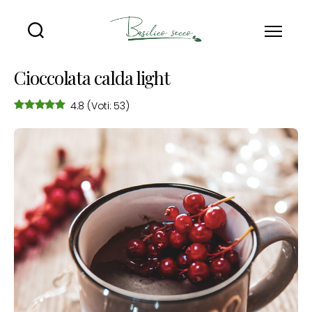
Basilico
Secco
Cioccolata calda light
4.8
(Voti: 53)