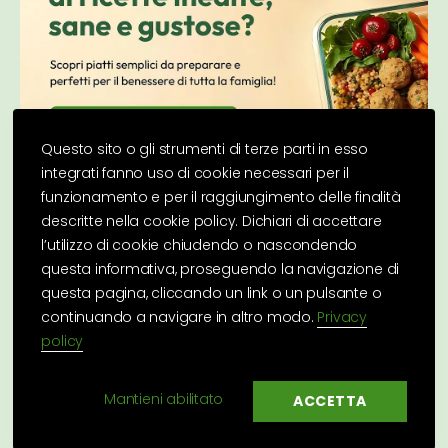
Questo sito o gli strumenti di terze parti in esso
integrati fanno uso di cookie necessari per il
funzionamento e per il raggiungimento delle finalità
descritte nella cookie policy. Dichiari di accettare
l’utilizzo di cookie chiudendo o nascondendo
questa informativa, proseguendo la navigazione di
questa pagina, cliccando un link o un pulsante o
continuando a navigare in altro modo.
Privacy
policy
Su
↑
Basilico Secco
© 2026 |
Privacy Policy
|
Cookie
Mantieni abilitato
ACCETTA
Policy