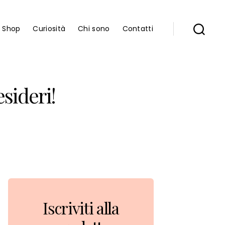
Shop
Curiosità
Chi sono
Contatti
esideri!
Iscriviti alla