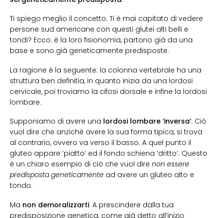
Ti spiego meglio il concetto. Ti è mai capitato di vedere
persone sud americane con questi glutei alti belli e
tondi? Ecco: è la loro fisionomia, partono già da una
base e sono già geneticamente predisposte.
La ragione è la seguente: la colonna vertebrale ha una
struttura ben definitia, in quanto inizia da una lordosi
cervicale, poi troviamo la cifosi dorsale e infine la lordosi
lombare.
Supponiamo di avere una
lordosi lombare ‘inversa’
. Ciò
vuol dire che anziché avere la sua forma tipica, si trova
al contrario, ovvero va verso il basso. A quel punto il
gluteo appare ‘piatto’ ed il fondo schiena ‘dritto’. Questo
è un chiaro esempio di ciò che vuol dire
non essere
predisposta geneticamente
ad avere un gluteo alto e
tondo.
Ma
non demoralizzarti
. A prescindere dalla tua
predisposizione genetica, come già detto all’inizio