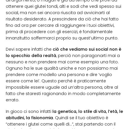
ottenere quei glutei tondi, alti e sodi che vedi spesso sui
social, ma non sei ancora riuscita ad avvicinarti al
risultato desiderato. A prescindere da ciò che hai fatto
fino ad ora per cercare di raggiungere i tuoi obiettivi,
prima di procedere con gli esercizi, è fondamentale
innanzitutto soffermarci proprio su quest’ultimo punto.
Devi sapere infatti che
ciò che vediamo sui social non è
lo specchio della realtà
, perciò non paragonarti mai a
nessuno e non prendere mai come esempio una foto.
Ognuno ha le sue qualità uniche e non possiamo mai
prendere come modello una persona e dire ‘voglio
essere come lei’. Questo perché è praticamente
impossibile essere uguale ad un’altra persona, oltre al
fatto che staresti ragionando in modo completamente
errato.
In gioco ci sono infatti
la genetica, lo stile di vita, l’età, le
abitudini, la fisionomia
. Quindi se il tuo obiettivo è
“ottenere i glutei come quelli di…”, stai partendo con il